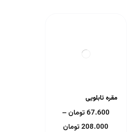
مقره تابلویی
67.600
تومان
–
208.000
تومان