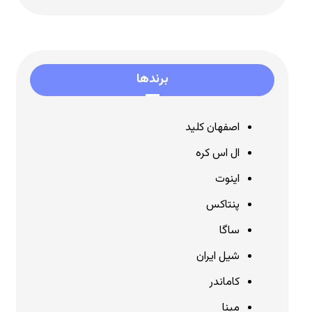
برندها
اصفهان کلید
ال اس کره
اینوت
پنتاکس
ساگا
شیل ایران
کاماندر
مبنا