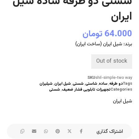
شستی دو طرفه ساده شیل
ایران
64.000
تومان
برند
:
شیل ایران
(
ساخت ایران
)
Out of stock
SKU
shil-simple-two way
Tags
دو طرفه
,
ساده
,
شاستی
,
شستی
,
شیل ایران
,
شیلیران
Categories
تجهیزات تابلویی فشار ضعیف
,
شستی
شیل ایران