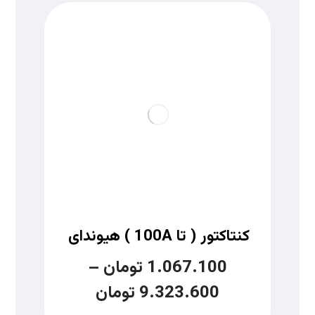
کنتاکتور ( تا 100A ) هیوندای
1.067.100
تومان
–
9.323.600
تومان