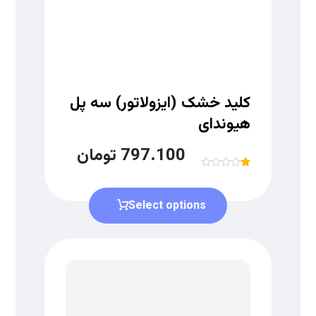
کلید خشک (ایزولاتور) سه پل
هیوندای
797.100
تومان
R
at
ed
Select options
1.
00
ou
t
of
5