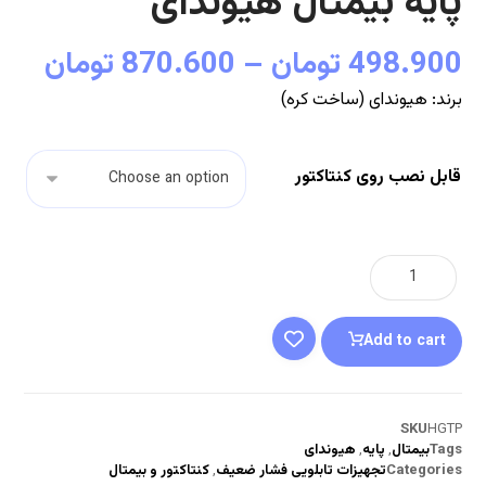
پایه بیمتال هیوندای
498.900
تومان
–
870.600
تومان
برند: هیوندای (ساخت کره)
قابل نصب روی کنتاکتور
Add to cart
SKU
HGTP
Tags
بیمتال
,
پایه
,
هیوندای
Categories
تجهیزات تابلویی فشار ضعیف
,
کنتاکتور و بیمتال