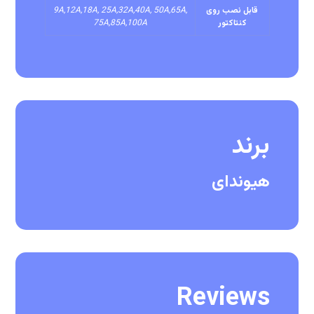
قابل نصب روی
9A,12A,18A, 25A,32A,40A, 50A,65A,
کنتاکتور
75A,85A,100A
برند
هیوندای
Reviews