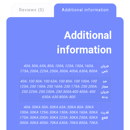
Reviews (0)
Additional information
Additional
information
جریان
40A, 50A, 63A, 80A, 100A, 125A, 150A, 160A,
نامی
175A, 200A, 225A, 250A, 300A, 400A, 630A, 800A
حد
40A: 100 50A: 100 63A: 100 80A: 100 100A: 100
مجاز
125A: 250 150A: 250 160A: 250 175A: 250 200A:
جریان
250 225A: 250 250A: 250 300A:400 400A: 400
بدنه
630A: 630 800A: 800
40A: 50KA 50A: 50KA 63A: 50KA 80A: 50KA
قدرت
100A: 50KA 125A: 50KA 150A: 50KA 160A: 50KA
قطع
175A: 50KA 200A: 50KA 225A: 50KA 250A: 50KA
300A: 50KA 400A: 70KA 630A: 70KA 800A: 70KA