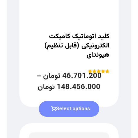
کلید اتوماتیک کامپکت
الکترونیکی (قابل تنظیم)
هیوندای
46.701.200
تومان
–
Rated
5.00
148.456.000
تومان
out of 5
Select options