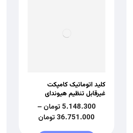
کلید اتوماتیک کامپکت
غیرقابل تنظیم هیوندای
5.148.300
تومان
–
36.751.000
تومان