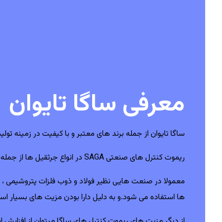
معرفی ساگا تایوان
ساگا تایوان از جمله برند های معتبر و با کیفیت در زمینه تو
ریموت کنترل های صنعتی SAGA در انواع جرثقیل ها از جمله جرثقیل های تاورکرین ، سقفی ، بازویی ، دروازه ای همچنین میکسر ها و بالابر ها و بسیاری از ماشین آلات صنعتی مشابه کاربرد دارد
معمولا در صنعت هایی نظیر فولاد و ذوب فلزات پتروشیمی ، اسکله
ها استفاده می شود.و به دلیل دارا بودن مزیت های بسیار استفاده از ریموت کنترل جرثقیل 
از دیگر مزیت های ریموت کنترل های ساگا میتوان از افزایش ایم