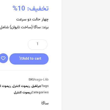
تخفیف: 10%
چهار حالت دو سرعت
برند: ساگا (ساخت تایوان) شامل
Add to cart
SKU
saga-L6b
Tags
جرثقیل
,
ریموت کنترل
,
ریموت ک
Categories
ریموت کنترل
ساگا