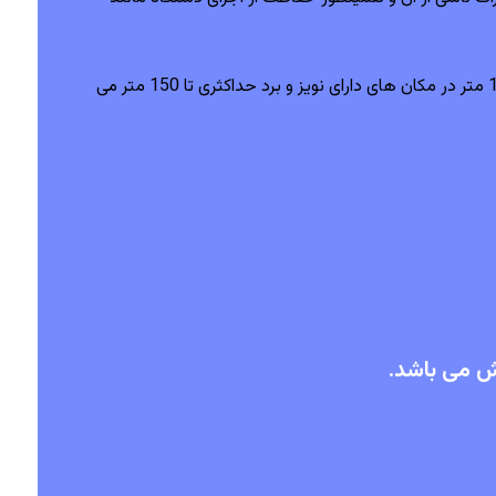
دستگاه های ریموت کنترل جرثقیل ساگا مورد تایید استاندارد CE اتحادیه اروپا و FCC آمریکا می باشد و خصوصیاتی نظیر برد حداقل 100 متر در مکان های دارای نویز و برد حداکثری تا 150 متر می
ش می باشد.