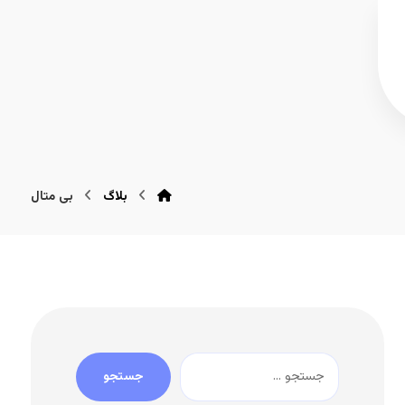
بلاگ
بی متال