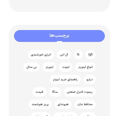
برچسب‌ها
ig5
ls
ال اس
انرژی خورشیدی
انواع اینورتر
اینوت
اینورتر
بی متال
درایو
راهنمای خرید اینوتر
ریموت کنترل صنعتی
ساگا
قیمت
محافط جان
هیوندای
پریز هوشمند