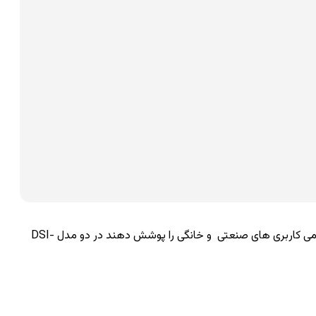
اینورتر pentax یا همان درایو کنترل دور پنتاکس برای آنکه بتوانند تمامی کاربری های صنعتی و خانگی را پوشش دهند در دو مدل DSI-