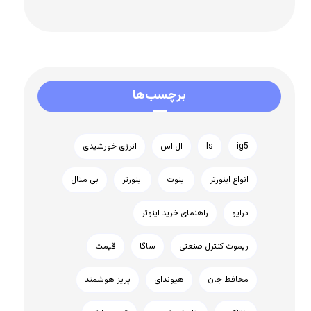
برچسب‌ها
ig5
ls
ال اس
انرژی خورشیدی
انواع اینورتر
اینوت
اینورتر
بی متال
درایو
راهنمای خرید اینوتر
ریموت کنترل صنعتی
ساگا
قیمت
محافط جان
هیوندای
پریز هوشمند