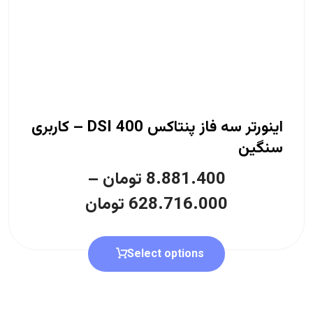
اینورتر سه فاز پنتاکس DSI 400 – کاربری
سنگین
8.881.400
تومان
–
628.716.000
تومان
Select options