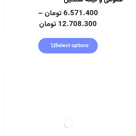
6.571.400
تومان
–
12.708.300
تومان
Select options