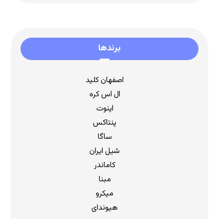
برندها
اصفهان کلید
ال اس کره
اینوت
پنتاکس
ساگا
شیل ایران
کاماندر
مبنا
میکرو
هیوندای