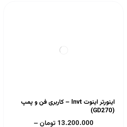
اینورتر اینوت Invt – کاربری فن و پمپ
(GD270)
13.200.000
تومان
–