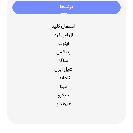
برندها
اصفهان کلید
ال اس کره
اینوت
پنتاکس
ساگا
شیل ایران
کاماندر
مبنا
میکرو
هیوندای