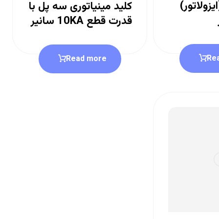
زولاتور)
کلید مینیاتوری سه پل با
قدرت قطع 10KA سانیر
Re
Read more