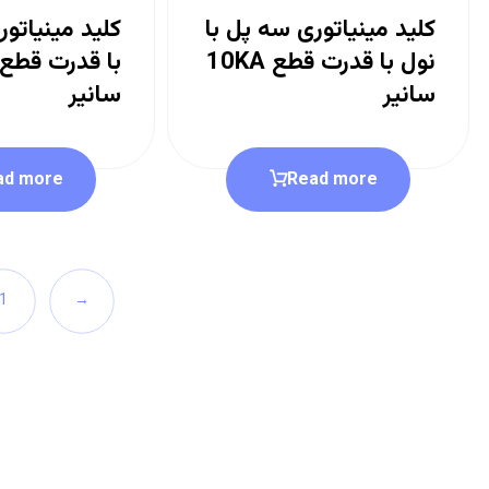
کلید مینیاتوری سه پل با
نول با قدرت قطع 10KA
سانیر
سانیر
Read more
ad more
1
→