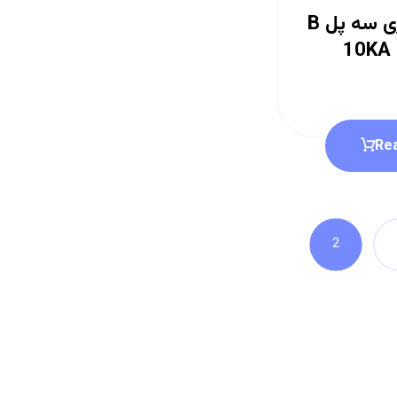
کلید مینیاتوری سه پل B
با قدرت قطع 10KA
Re
2