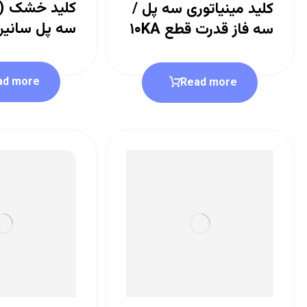
کلید خشک (ای
کلید مینیاتوری سه پل /
سه پل سانیر
سه فاز قدرت قطع ۱۰KA
ad more
Read more