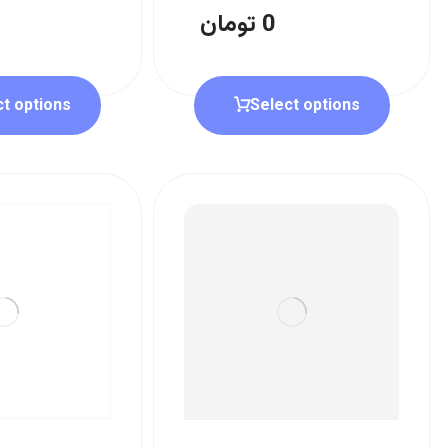
0
تومان
ct options
Select options