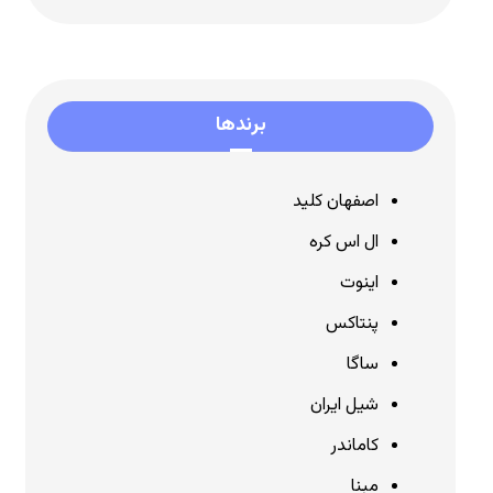
برندها
اصفهان کلید
ال اس کره
اینوت
پنتاکس
ساگا
شیل ایران
کاماندر
مبنا