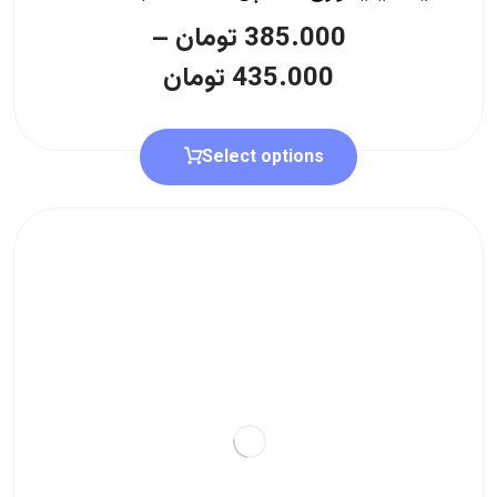
385.000
تومان
–
435.000
تومان
Select options