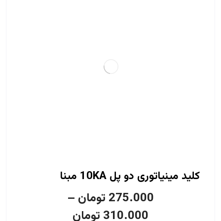
کلید مینیاتوری دو پل 10KA مبنا
275.000
تومان
–
310.000
تومان