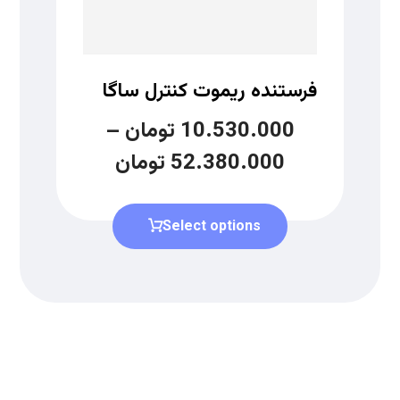
فرستنده ریموت کنترل ساگا
10.530.000
تومان
–
52.380.000
تومان
Select options
دریافت لیست قیمت