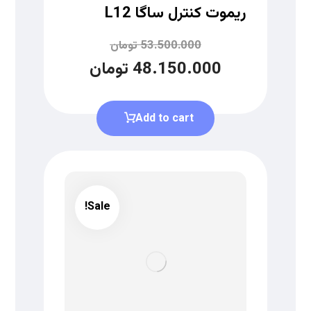
ریموت کنترل ساگا L12
53.500.000
تومان
48.150.000
تومان
Add to cart
Sale!