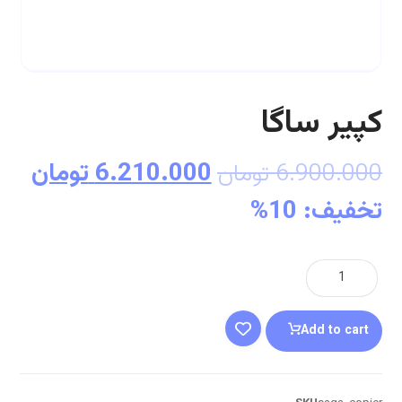
کپیر ساگا
6.210.000
تومان
6.900.000
تومان
تخفیف: 10%
Add to cart