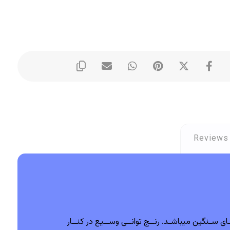
Reviews 
اع کاربریهـای سـنگین میباشـد. رنــج توانــی وســیع در کنــار