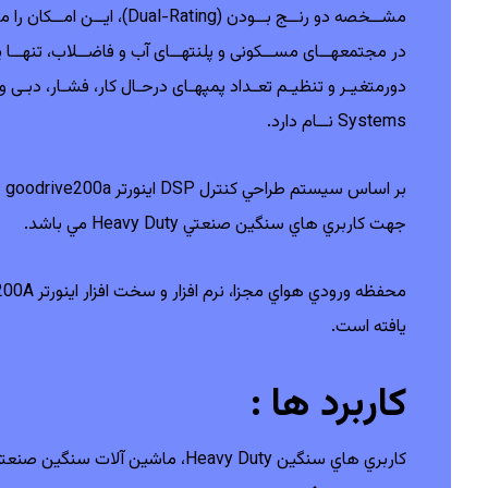
مشــخصه دو رنــج بــودن (Dual-Rating)، ایــن امــکان را میدهــد تــا در پروژههــا و کاربریهــای مختلــف تنهــا از یــک مــدل دســتگاه اسـتفاده نمائیـد.
دورمتغیـر و تنظیـم تعـداد پمپهـای درحـال کار، فشـار، دبـی و … مجمو
Systems نــام دارد.
جهت كاربري هاي سنگين صنعتي Heavy Duty مي باشد.
يافته است.
کاربرد ها :
كاربري هاي سنگين Heavy Duty، ماشين آلات سنگين صنعتي،اسكرودر، جرثقيل، آسانسور،‌ صنايع نفت، ماشين آلات پلاستيك،صنايع سنگ و كاشي و سرامي