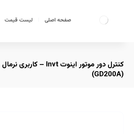
صفحه اصلی
لیست قیمت
کنترل دور موتور اینوت Invt – کار
(GD200A)