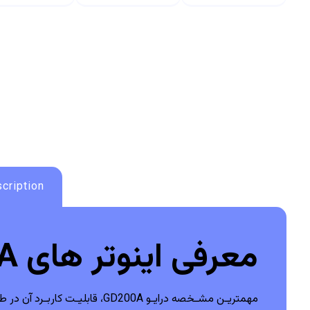
cription
معرفی اینوتر های GD200A اینوت :
مهمتریـن مشـخصه درایـو GD200A