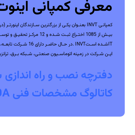
معرفی کمپانی اینوت invt 
ایـن شـرکت در زمینه اتوماسـیون‬ ‫صنعتـی‪ ،‬شـبکه بـرق‪ ،‬ترانزیـت ریلـی و خودروهـای برقـی اکنـون بطـور‬ ‫گسـترده در بیـش از ‪ 60‬کشـور دنیـا عرضـه می‌شـوند‪.‬‬
دفترچه نصب و راه اندازی سریع
کاتالوگ مشخصات فنی GD200A