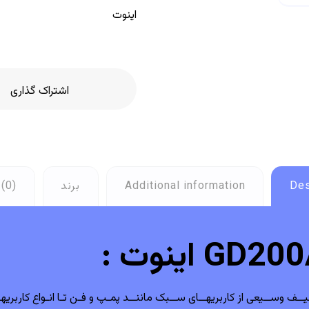
اینوت
Des
Additional information
برند
(0)
، قابلیـت کاربـرد آن در طیــف وســیعی از کاربریهــای ســبک ماننــد پمـپ و فـن تـا انـو