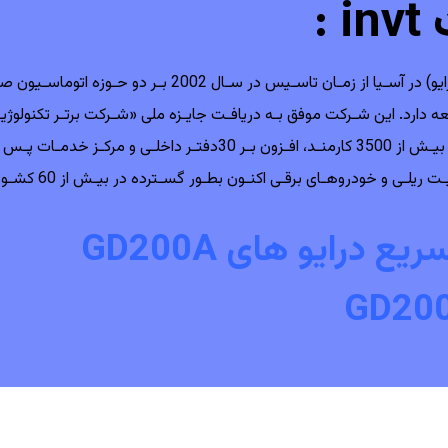
:
 درایو های GD200A