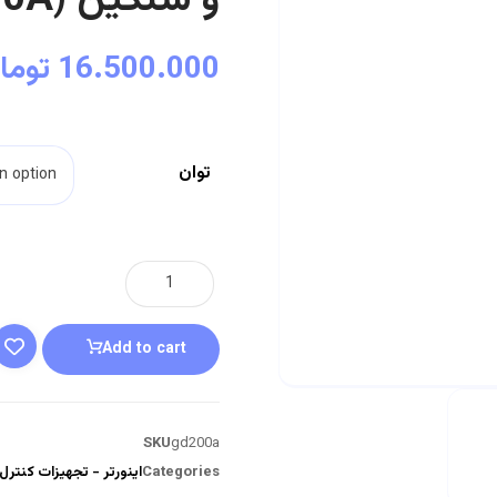
و سنگین (GD200A)
16.500.000
توما
توان
Add to cart
SKU
gd200a
Categories
اینورتر - تجهیزات کنترل