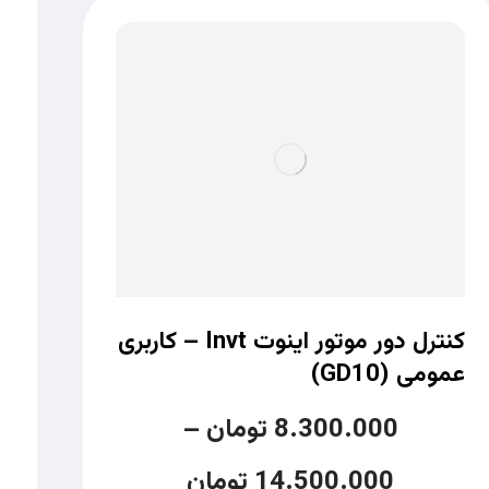
کنترل دور موتور اینوت Invt – کاربری
عمومی (GD10)
8.300.000
تومان
–
14.500.000
تومان