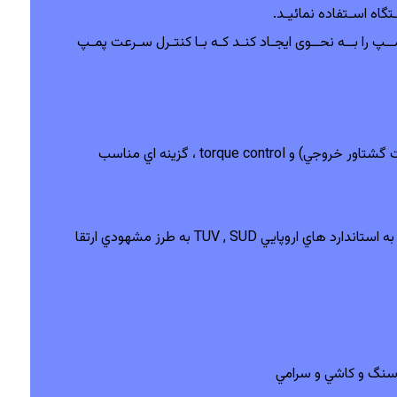
GD2 میتوانــد هماهنگــی بیــن کارکــرد چنــد پمــپ را بــه نحــوی ایجـاد کنـد کـه بـا کنتـرل سـرعت پمـپ
بر اساس سيستم طراحي كنترل DSP‌ اينورتر goodrive200a جهت كنترل موتور هاي سنكرون داراي وكتور كنترل دقيق و قوي (جهت افت گشتاور خروجي) و torque control ، گزينه اي مناسب
محفظه ورودي هواي مجزا، نرم افزار و سخت افزار اينورتر GD200A به منظور تطابق هر چه بهتر، عملكرد مطلوب تر و همچنين دستيابي به استاندارد هاي اروپايي TUV , SUD‌ به طرز مشهودي ارتقا