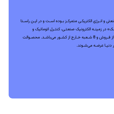
‫کمپانـی ‪ INVT‬بعنـوان یکـی از بزرگترین سـازندگان اینورتـر (درایو) در ‫آسـیا از زمـان تاسـیس در سـال ‪ 2002‬بـر دو حـوزه اتوماسـیون صنعتی‬ ‫و انـرژی الکتریکـی متمرکـز بـوده اسـت و در ایـن راسـتا
IT‬شـده اسـت‪.‬‬‫‪ INVT‬در حـال حاضـر دارای ‪ 16‬شـرکت تابعـه‪ ،‬بیـش از ‪ 3500‬کارمنـد‪،‬‬ ‫افـزون بـر 30‬دفتـر داخلـی و مرکـز خدمـات پـس از فـروش و ‪ 8‬شـعبه‬ ‫خـارج از کشـور می‌باشـد‪ .‬محصـوالت