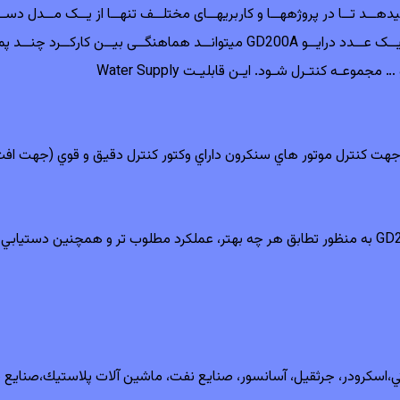
در مجتمعهــای مســکونی و پلنتهــای آب و فاضــلاب، تنهــا یــک عــدد درایــو 00A
عـه کنتـرل شـود. ایـن قابلیـت Water Supply