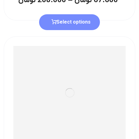
67.600
تومان
–
208.000
تومان
Select options