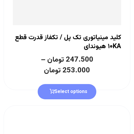
کلید مینیاتوری تک پل / تکفاز قدرت قطع
۱۰KA هیوندای
247.500
تومان
–
253.000
تومان
Select options