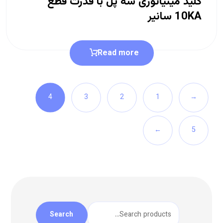
کلید مینیاتوری سه پل با قدرت قطع
10KA سانیر
Read more
4
3
2
1
→
←
5
Search