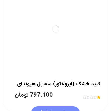
کلید خشک (ایزولاتور) سه پل هیوندای
797.100
تومان
R
at
ed