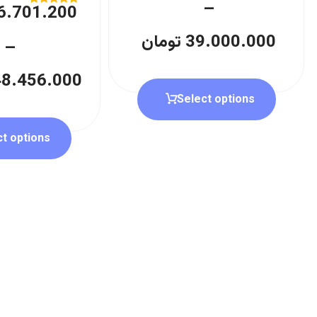
–
6.701.200
Rated
5.00
out of 5
39.000.000
تومان
–
8.456.000
Select options
ct options