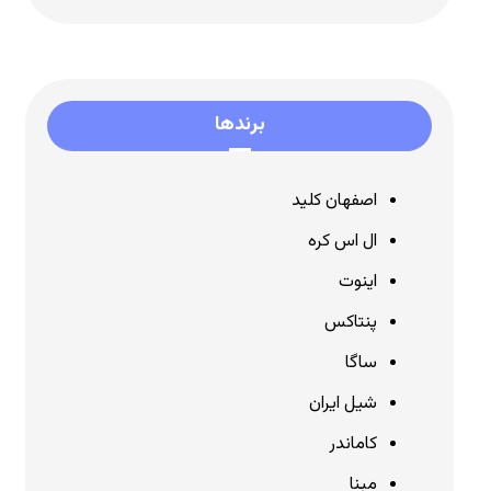
برندها
اصفهان کلید
ال اس کره
اینوت
پنتاکس
ساگا
شیل ایران
کاماندر
مبنا