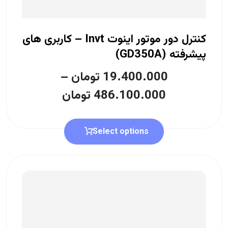
کنترل دور موتور اینوت Invt – کاربری های
پیشرفته (GD350A)
19.400.000
تومان
–
486.100.000
تومان
Select options