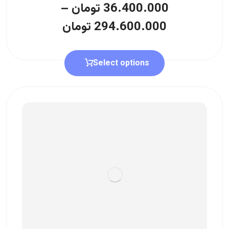
36.400.000
تومان
–
294.600.000
تومان
Select options