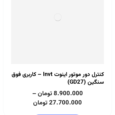
کنترل دور موتور اینوت Invt – کاربری فوق
سنگین (GD27)
8.900.000
تومان
–
27.700.000
تومان