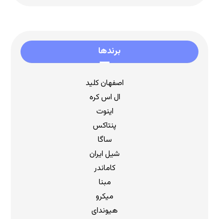
برندها
اصفهان کلید
ال اس کره
اینوت
پنتاکس
ساگا
شیل ایران
کاماندر
مبنا
میکرو
هیوندای