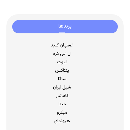
برندها
اصفهان کلید
ال اس کره
اینوت
پنتاکس
ساگا
شیل ایران
کاماندر
مبنا
میکرو
هیوندای