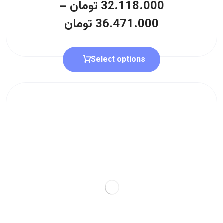
32.118.000
تومان
–
36.471.000
تومان
Select options