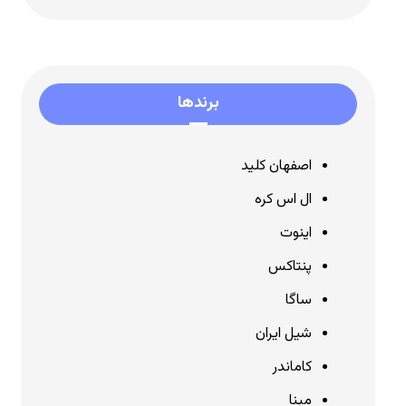
برندها
اصفهان کلید
ال اس کره
اینوت
پنتاکس
ساگا
شیل ایران
کاماندر
مبنا