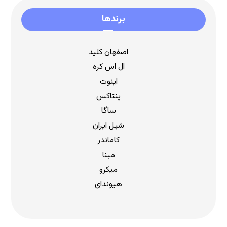
برندها
اصفهان کلید
ال اس کره
اینوت
پنتاکس
ساگا
شیل ایران
کاماندر
مبنا
میکرو
هیوندای