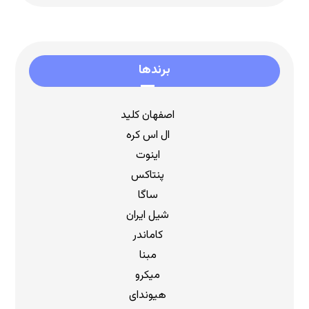
برندها
اصفهان کلید
ال اس کره
اینوت
پنتاکس
ساگا
شیل ایران
کاماندر
مبنا
میکرو
هیوندای