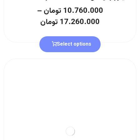
10.760.000
تومان
–
17.260.000
تومان
Select options