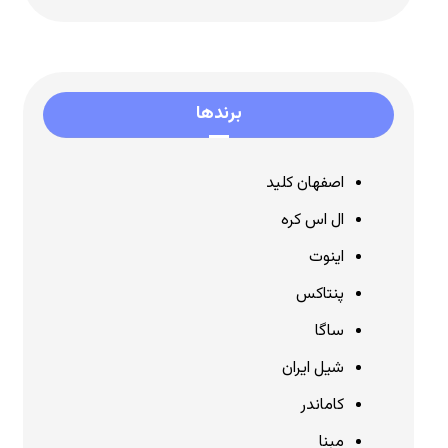
برندها
اصفهان کلید
ال اس کره
اینوت
پنتاکس
ساگا
شیل ایران
کاماندر
مبنا