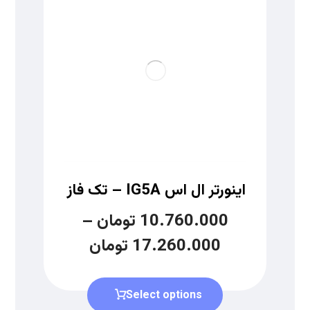
اینورتر ال اس IG5A – تک فاز
10.760.000
تومان
–
17.260.000
تومان
Select options