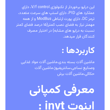
این درایو برخوردار از تکنولوژی V/f control، دارای
عملکرد های PID، دارای استپ های سرعت متعدد،
ترمز DC، دارای پورت ارتباطی ModBus و از همه
مهمتر نیاز به فضای نصب کمتر(۱۵ درصد فضای کمتر
نسبت به درایو های مشابه) در اختیار مصرف
کنندگان قرار میدهد.
کاربردها :
ماشین آلات بسته بندی،ماشین آلات مواد غذایی
وصنایع نساجی،سانتریفیوژ،ماشین آلات
حکاکی،ماشین آلات برش
معرفی کمپانی
اینوت invt :