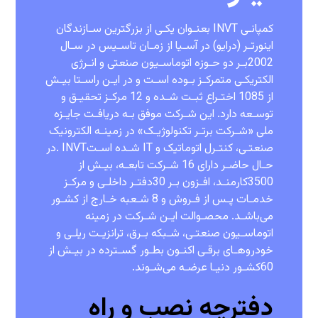
‫کمپانـی ‪ INVT‬بعنـوان یکـی از بزرگترین سـازندگان
2002‬بـر دو حـوزه اتوماسـیون صنعتی‬ ‫و انـرژی
الکتریکـی متمرکـز بـوده اسـت و در ایـن راسـتا بیـش
از ‪1085‬‬ ‫اختـراع ثبـت شـده و ‪ 12‬مرکـز تحقیـق و
توسـعه دارد‪ .‬این شـرکت موفق‬ ‫بـه دریافـت جایـزه
‫صنعتـی‪ ،‬کنتـرل اتوماتیک و ‪ IT‬شـده اسـت‪.‬‬‫‪ INVT‬در
3500‬کارمنـد‪،‬‬ ‫افـزون بـر 30‬دفتـر داخلـی و مرکـز
خدمـات پـس از فـروش و ‪ 8‬شـعبه‬ ‫خـارج از کشـور
می‌باشـد‪ .‬محصـوالت ایـن شـرکت در زمینه
اتوماسـیون‬ ‫صنعتـی‪ ،‬شـبکه بـرق‪ ،‬ترانزیـت ریلـی و
60‬کشـور دنیـا عرضـه می‌شـوند‪.‬‬
دفترچه نصب و راه