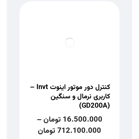
کنترل دور موتور اینوت Invt –
کاربری نرمال و سنگین
(GD200A)
16.500.000
تومان
–
712.100.000
تومان