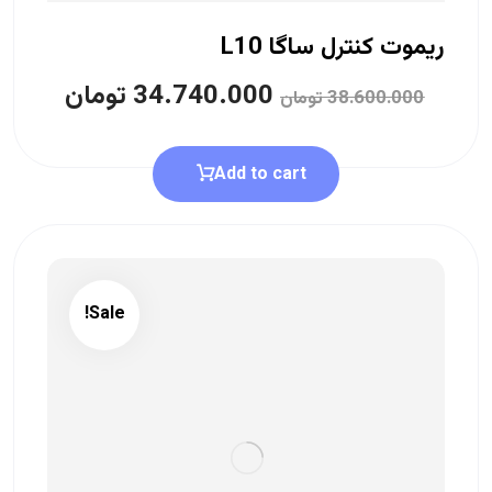
ریموت کنترل ساگا L10
34.740.000
تومان
38.600.000
تومان
Add to cart
Sale!