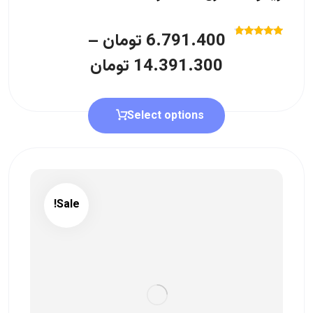
6.791.400
تومان
–
Rated
4.50
14.391.300
تومان
out of 5
Select options
Sale!