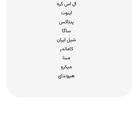
ال اس کره
اینوت
پنتاکس
ساگا
شیل ایران
کاماندر
مبنا
میکرو
هیوندای