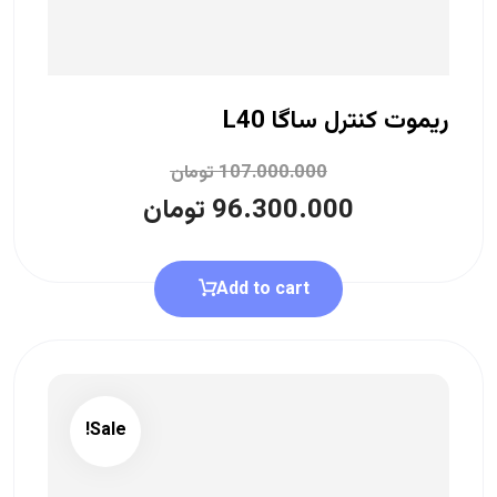
ریموت کنترل ساگا L40
107.000.000
تومان
96.300.000
تومان
Add to cart
Sale!