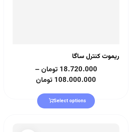
ریموت کنترل ساگا
18.720.000
تومان
–
108.000.000
تومان
Select options