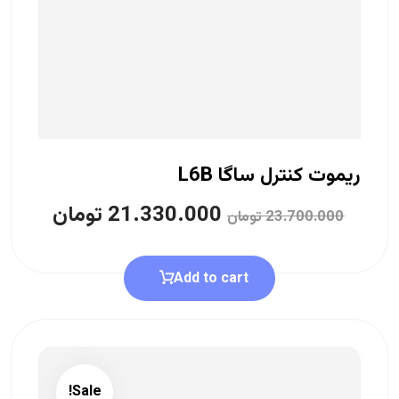
ریموت کنترل ساگا L6B
21.330.000
تومان
23.700.000
تومان
Add to cart
Sale!